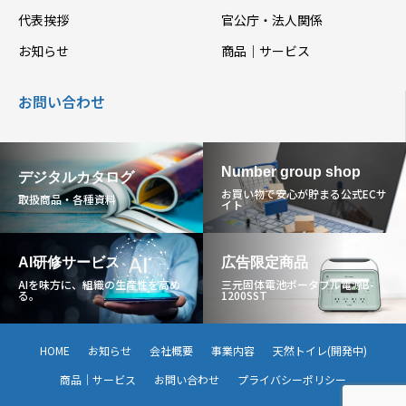
代表挨拶
官公庁・法人関係
お知らせ
商品｜サービス
お問い合わせ
Number group shop
デジタルカタログ
お買い物で安心が貯まる公式ECサ
取扱商品・各種資料
イト
AI研修サービス
広告限定商品
AIを味方に、組織の生産性を高め
三元固体電池ポータブル電源B-
る。
1200SST
HOME
お知らせ
会社概要
事業内容
天然トイレ(開発中)
商品｜サービス
お問い合わせ
プライバシーポリシー