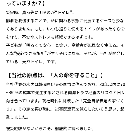
っていますか？】
災害時、真っ先に困るのが
“トイレ”
。
排泄を我慢することで、命に関わる事態に発展するケースも少な
くありません。もし、いつも通りに使えるトイレがあったなら――命
を守り、不安やストレスも軽減できるはずです。
子どもが「明るくて安心」と笑い、高齢者が無理なく使える。そ
んな“安心できる場所”がすぐそばにある。それが、当社が開発し
ている「天然トイレ」です。
【当社の原点は、「人の命を守ること」】
当社代表の木内は静岡県伊豆の国市に住んでおり、30年以内に70
～80％の確率で発生するとされる南海トラフ地震のリスクと日々
向き合っています。商社時代に挑戦した「完全自給自足の家づく
り」。その志を再び胸に、災害関連死を減らしたい――そう思い、起
業しました。
被災経験がないからこそ、徹底的に調べました。