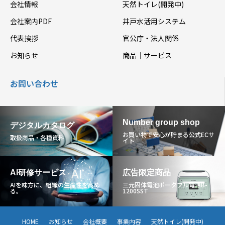
会社情報
天然トイレ(開発中)
会社案内PDF
井戸水活用システム
代表挨拶
官公庁・法人関係
お知らせ
商品｜サービス
お問い合わせ
Number group shop
デジタルカタログ
お買い物で安心が貯まる公式ECサ
取扱商品・各種資料
イト
AI研修サービス
広告限定商品
AIを味方に、組織の生産性を高め
三元固体電池ポータブル電源B-
る。
1200SST
HOME
お知らせ
会社概要
事業内容
天然トイレ(開発中)