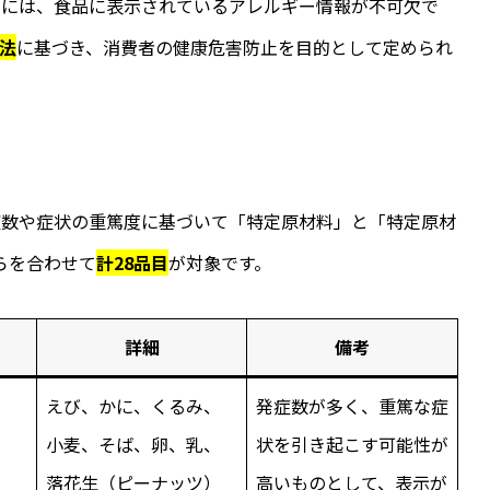
めには、食品に表示されているアレルギー情報が不可欠で
法
に基づき、消費者の健康危害防止を目的として定められ
症数や症状の重篤度に基づいて「特定原材料」と「特定原材
らを合わせて
計28品目
が対象です。
詳細
備考
えび、かに、くるみ、
発症数が多く、重篤な症
小麦、そば、卵、乳、
状を引き起こす可能性が
落花生（ピーナッツ）
高いものとして、表示が