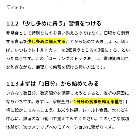
ています。
1.2.2 「少し多めに買う」習慣をつける
非常食として特別なものを買い揃えるのではなく、日頃から消費
する食品を
少し多めに購入する
ことから始めてみましょう。例え
ば、いつものレトルトカレーを2個買うところを3個にする、とい
った具合です。この「ローリングストック法」は、賞味期限切れ
を防ぎながら、無理なく備蓄を続ける賢い方法です。
1.2.3 まずは「1日分」から始めてみる
いきなり数日分、数週間分を備蓄しようとすると、挫折の原因に
なりがちです。まずは、家族全員が
1日分の食事を賄える量
を目
標に設定してみましょう。お米や乾麺、レトルト食品、水などを
中心に、無理のない範囲で揃えてみてください。この小さな成功
体験が、次のステップへのモチベーションに繋がります。