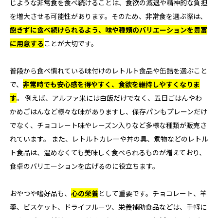
じような非常食を食べ続けることは、食欲の減退や精神的な負担
を増大させる可能性があります。そのため、非常食を選ぶ際は、
飽きずに食べ続けられるよう、味や種類のバリエーションを豊富
に用意する
ことが大切です。
普段から食べ慣れている味付けのレトルト食品や缶詰を選ぶこと
で、
非常時でも安心感を得やすく、食欲を維持しやすくなりま
す
。 例えば、アルファ米には白飯だけでなく、五目ごはんやわ
かめごはんなど様々な味がありますし、保存パンもプレーンだけ
でなく、チョコレート味やレーズン入りなど多様な種類が販売さ
れています。 また、レトルトカレーや丼の具、煮物などのレトル
ト食品は、温めなくても美味しく食べられるものが増えており、
食卓のバリエーションを広げるのに役立ちます。
おやつや嗜好品も、
心の栄養
として重要です。チョコレート、羊
羹、ビスケット、ドライフルーツ、栄養補助食品などは、手軽に