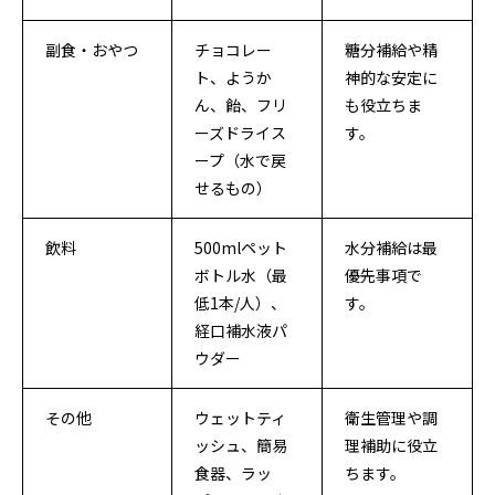
副食・おやつ
チョコレー
糖分補給や精
ト、ようか
神的な安定に
ん、飴、フリ
も役立ちま
ーズドライス
す。
ープ（水で戻
せるもの）
飲料
500mlペット
水分補給は最
ボトル水（最
優先事項で
低1本/人）、
す。
経口補水液パ
ウダー
その他
ウェットティ
衛生管理や調
ッシュ、簡易
理補助に役立
食器、ラッ
ちます。