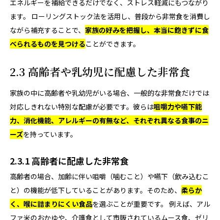
エネルギーを補給できるだけでなく、ストレス軽減にもつながり
ます。 ローリングストック法を活用し、普段から非常食を消費し
ながら補充することで、
家族の好みを把握し、本当に飽きずに食
べられるものを見つける
ことができます。
2.3 高齢者や乳幼児に配慮した非常食
家族の中に高齢者や乳幼児がいる場合、一般的な非常食だけでは
対応しきれない特別な配慮が必要です。彼らは
咀嚼力や嚥下能
力、消化機能、アレルギーの有無など、それぞれ異なる食事のニ
ーズ
を持っています。
2.3.1 高齢者に配慮した非常食
高齢者の場合、加齢に伴い咀嚼（噛むこと）や嚥下（飲み込むこ
と）の機能が低下していることがあります。そのため、
柔らか
く、喉に詰まりにくい食品
を選ぶことが重要です。 例えば、アル
ファ米のおかゆや、介護食として市販されているムース食、ゼリ