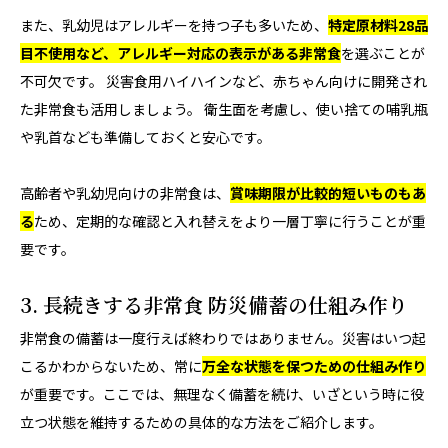
また、乳幼児はアレルギーを持つ子も多いため、
特定原材料28品
目不使用など、アレルギー対応の表示がある非常食
を選ぶことが
不可欠です。 災害食用ハイハインなど、赤ちゃん向けに開発され
た非常食も活用しましょう。 衛生面を考慮し、使い捨ての哺乳瓶
や乳首なども準備しておくと安心です。
高齢者や乳幼児向けの非常食は、
賞味期限が比較的短いものもあ
る
ため、定期的な確認と入れ替えをより一層丁寧に行うことが重
要です。
3. 長続きする非常食 防災備蓄の仕組み作り
非常食の備蓄は一度行えば終わりではありません。災害はいつ起
こるかわからないため、常に
万全な状態を保つための仕組み作り
が重要です。ここでは、無理なく備蓄を続け、いざという時に役
立つ状態を維持するための具体的な方法をご紹介します。