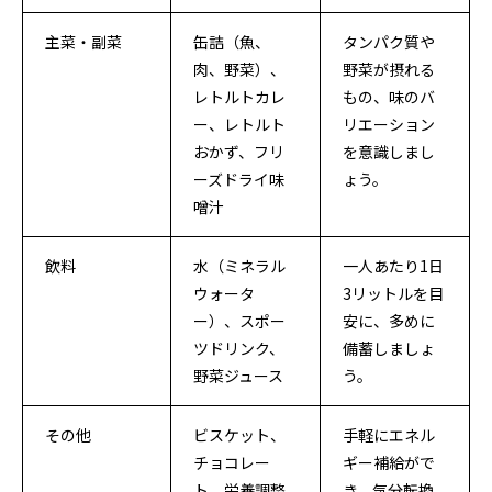
主菜・副菜
缶詰（魚、
タンパク質や
肉、野菜）、
野菜が摂れる
レトルトカレ
もの、味のバ
ー、レトルト
リエーション
おかず、フリ
を意識しまし
ーズドライ味
ょう。
噌汁
飲料
水（ミネラル
一人あたり1日
ウォータ
3リットルを目
ー）、スポー
安に、多めに
ツドリンク、
備蓄しましょ
野菜ジュース
う。
その他
ビスケット、
手軽にエネル
チョコレー
ギー補給がで
ト、栄養調整
き、気分転換