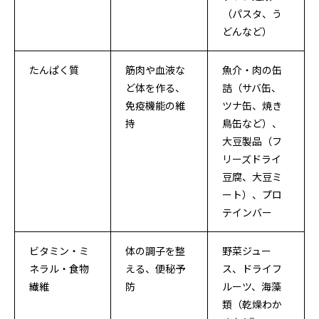
（パスタ、う
どんなど）
たんぱく質
筋肉や血液な
魚介・肉の缶
ど体を作る、
詰（サバ缶、
免疫機能の維
ツナ缶、焼き
持
鳥缶など）、
大豆製品（フ
リーズドライ
豆腐、大豆ミ
ート）、プロ
テインバー
ビタミン・ミ
体の調子を整
野菜ジュー
ネラル・食物
える、便秘予
ス、ドライフ
繊維
防
ルーツ、海藻
類（乾燥わか