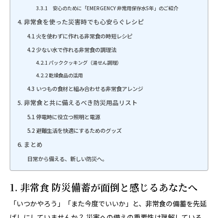
3.3.1 安心のために「EMERGENCY 非常用保存水5年」のご紹介
4. 非常食を使った災害時でも心安らぐレシピ
4.1 火を使わずに作れる非常食の時短レシピ
4.2 少ない水で作れる非常食の調理法
4.2.1 パッククッキング（湯せん調理）
4.2.2 乾燥食品の活用
4.3 いつもの食材と組み合わせる非常食アレンジ
5. 非常食と共に備えるべき防災用品リスト
5.1 停電時に役立つ照明と電源
5.2 避難生活を快適にするためのグッズ
6. まとめ
日常から備える、新しい防災へ。
1. 非常食 防災備蓄が面倒と感じるあなたへ
「いつかやろう」「また今度でいいか」と、非常食の備蓄を先延
ばしにしていませんか？ 災害への備えの重要性は理解している