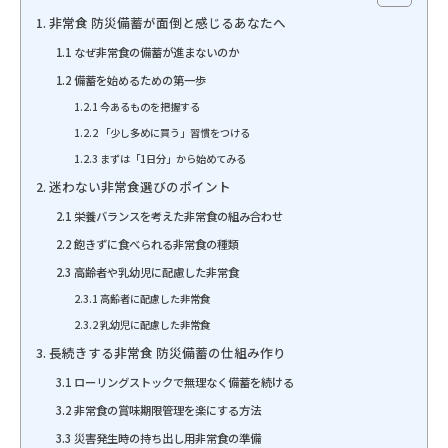
1. 非常食 防災備蓄が面倒と感じるあなたへ
1.1 なぜ非常食の備蓄が進まないのか
1.2 備蓄を始めるための第一歩
1.2.1 今あるものを把握する
1.2.2 「少し多めに買う」習慣をつける
1.2.3 まずは「1日分」から始めてみる
2. 迷わない非常食選びのポイント
2.1 栄養バランスを考えた非常食の組み合わせ
2.2 飽きずに食べられる非常食の種類
2.3 高齢者や乳幼児に配慮した非常食
2.3.1 高齢者に配慮した非常食
2.3.2 乳幼児に配慮した非常食
3. 長続きする非常食 防災備蓄の仕組み作り
3.1 ローリングストックで無理なく備蓄を続ける
3.2 非常食の賞味期限管理を楽にする方法
3.3 災害発生時の持ち出し用非常食の準備