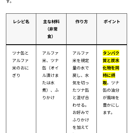
す。
レシピ名
主な材料
作り方
ポイント
（非常
食）
ツナ缶と
アルファ
アルファ
タンパク
アルファ
米、ツナ
米を規定
質と炭水
米のおに
缶（オイ
量の水で
化物を同
ぎり
ル漬けま
戻し、水
時に摂
たは水
気を切っ
取
。ツナ
煮）、ふ
たツナ缶
缶の油分
りかけ
と混ぜ合
が風味を
わせる。
豊かにし
お好みで
ます。
ふりかけ
を加えて