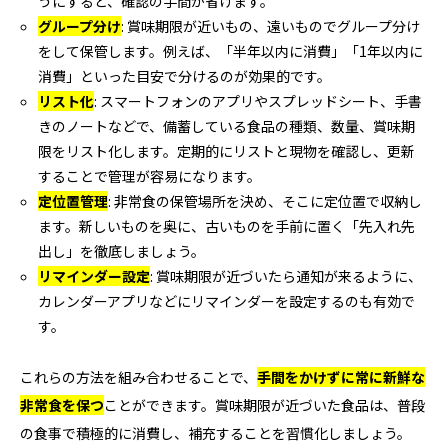
うにすると、確認の手間が省けます。
グループ分け
: 賞味期限が近いもの、遠いものでグループ分け
をして保管します。例えば、「半年以内に消費」「1年以内に
消費」といった目安で分けるのが効果的です。
リスト化
: スマートフォンのアプリやスプレッドシート、手書
きのノートなどで、備蓄している食品の種類、数量、賞味期
限をリスト化します。定期的にリストと現物を確認し、更新
することで管理が容易になります。
定位置管理
: 非常食の保管場所を決め、そこに定位置で収納し
ます。新しいものを奥に、古いものを手前に置く「先入れ先
出し」を徹底しましょう。
リマインダー設定
: 賞味期限が近づいたら通知が来るように、
カレンダーアプリなどにリマインダーを設定するのも有効で
す。
これらの方法を組み合わせることで、
手間をかけずに常に新鮮な
非常食を保つ
ことができます。賞味期限が近づいた食品は、普段
の食事で積極的に消費し、補充することを習慣化しましょう。