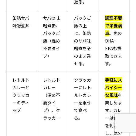
握る。
缶詰サバ
サバの味
パックご
調理不要
味噌煮丼
噌煮缶、
飯の上
で栄養満
パックご
に、缶詰
点
。魚の
飯（温め
のサバ味
DHA・
不要タイ
噌煮をそ
EPAも摂
プ）
のまま乗
取できま
せる。
す。
レトルト
レトルト
クラッカ
手軽にス
カレーと
カレー
ーにレト
パイシー
クラッカ
（温め不
ルトカレ
な風味
を
ーのディ
要タイ
ーを乗せ
楽しめま
ップ
プ）、ク
て食べ
す。カレ
ラッカー
る。
ーは食欲
を刺激
し、気分