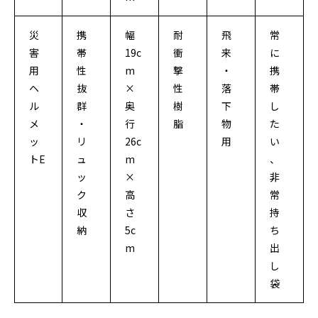
災
携
幅
耐
飛
常
害
帯
19c
衝
来
に
用
性
m
撃
・
携
ヘ
抜
×
性
落
帯
ル
群
奥
樹
下
し
メ
・
行
脂
物
た
ッ
リ
26c
用
い
トE
ュ
m
、
ッ
×
非
ク
高
常
収
さ
持
納
5c
ち
m
出
し
袋