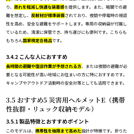
り、
蒸れを軽減し快適な装着感
を提供します。また、暗闇での避
難を想定し、
反射材が標準装備
されており、夜間や停電時の視認
性を高め、安全な避難をサポートします。専用の収納袋が付属し
ているため、清潔に保管でき、持ち運びにも便利です。こちらも
もちろん
国家検定合格品
です。
3.4.2 こんな人におすすめ
長時間の避難や復旧作業が予想される方
、または夜間の避難が必
要となる可能性が高い地域にお住まいの方に特におすすめです。
キャンプやアウトドア活動時の安全対策としても活用できます。
3.5 おすすめ5 災害用ヘルメットE（携帯
性抜群・リュック収納モデル）
3.5.1 製品特徴とおすすめポイント
このモデルは、
携帯性を極限まで高めた
設計が特徴です。折りた