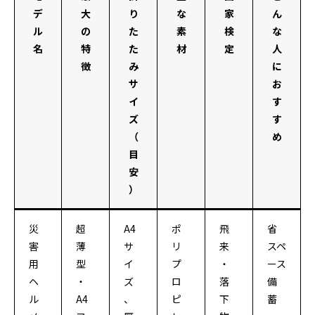
デ
大
り
な
家
ん
ル
の
た
素
検
な
名
特
た
材
定
人
徴
み
に
サ
お
イ
す
ズ
す
（
め
目
安
）
災
超
A4
ポ
飛
省
害
薄
サ
リ
来
スペ
用
型
イ
プ
・
ース
ヘ
・
ズ
ロ
落
備
ル
A4
、
ピ
下
蓄