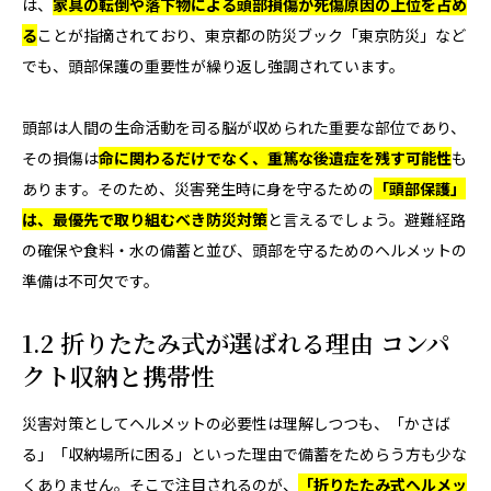
は、
家具の転倒や落下物による頭部損傷が死傷原因の上位を占め
る
ことが指摘されており、東京都の防災ブック「
東京防災
」など
でも、頭部保護の重要性が繰り返し強調されています。
頭部は人間の生命活動を司る脳が収められた重要な部位であり、
その損傷は
命に関わるだけでなく、重篤な後遺症を残す可能性
も
あります。そのため、災害発生時に身を守るための
「頭部保護」
は、最優先で取り組むべき防災対策
と言えるでしょう。避難経路
の確保や食料・水の備蓄と並び、頭部を守るためのヘルメットの
準備は不可欠です。
1.2 折りたたみ式が選ばれる理由 コンパ
クト収納と携帯性
災害対策としてヘルメットの必要性は理解しつつも、「かさば
る」「収納場所に困る」といった理由で備蓄をためらう方も少な
くありません。そこで注目されるのが、
「折りたたみ式ヘルメッ