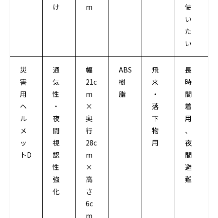
け
m
使
い
た
い
災
通
幅
ABS
飛
長
害
気
21c
樹
来
時
用
性
m
脂
・
間
ヘ
・
×
落
着
ル
夜
奥
下
用
メ
間
行
物
、
ッ
視
28c
用
夜
トD
認
m
間
性
×
避
強
高
難
化
さ
6c
m