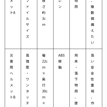
メ
フ
厚
レ
物
、
ッ
ァ
さ
ン
用
複
トA
イ
約
数
ル
3c
個
サ
m
備
イ
え
ズ
た
い
災
高
幅
ABS
飛
高
害
強
22c
樹
来
い
用
度
m
脂
・
安
ヘ
・
×
落
全
ル
ワ
奥
下
性
メ
ン
行
物
重
ッ
タ
30c
用
視
トB
ッ
m
、
、
チ
×
墜
作