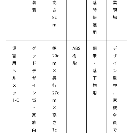
装
高
落
業
着
さ
時
現
8c
保
場
m
護
用
災
グ
幅
ABS
飛
デ
害
ッ
20c
樹
来
ザ
用
ド
m
脂
・
イ
ヘ
デ
×
落
ン
ル
ザ
奥
下
重
メ
イ
行
物
視
ッ
ン
27c
用
、
トC
賞
m
家
・
×
族
家
高
全
族
さ
員
向
7c
で