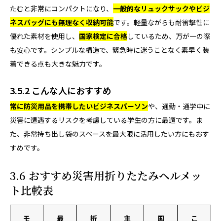
たむと非常にコンパクトになり、
一般的なリュックサックやビジ
ネスバッグにも無理なく収納可能
です。軽量ながらも耐衝撃性に
優れた素材を使用し、
国家検定に合格
しているため、万が一の際
も安心です。シンプルな構造で、緊急時に迷うことなく素早く装
着できる点も大きな魅力です。
3.5.2 こんな人におすすめ
常に防災用品を携帯したいビジネスパーソン
や、通勤・通学中に
災害に遭遇するリスクを考慮している学生の方に最適です。ま
た、非常持ち出し袋のスペースを最大限に活用したい方にもおす
すめです。
3.6 おすすめ災害用折りたたみヘルメッ
ト比較表
モ
最
折
主
国
こ