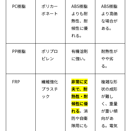
PC樹脂
ポリカー
ABS樹脂
ABS樹脂
ボネート
よりも耐
より高価
熱性、耐
な場合が
候性に優
ある。
れる。
PP樹脂
ポリプロ
有機溶剤
耐熱性が
ピレン
に強い。
やや劣
る。
FRP
繊維強化
非常に丈
複雑な形
プラスチ
夫で、耐
状の成形
ック
熱性・耐
が難し
候性に優
く、重量
れる
。消
が重い傾
防や自衛
向があ
隊用にも
る。電気