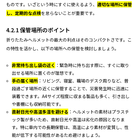
ものです。いざという時にすぐに使えるよう、
適切な場所に保管
し、定期的な点検
を怠らないことが重要です。
4.2.1 保管場所のポイント
折りたたみヘルメットの最大の利点はそのコンパクトさです。こ
の特性を活かし、以下の場所への保管を検討しましょう。
非常持ち出し袋の近く
：緊急時に持ち出す際に、すぐに取り
出せる場所に置くのが理想です。
手の届く場所
：リビング、寝室、職場のデスク周りなど、普
段過ごす場所の近くに保管することで、災害発生時に迅速に
装着できます。A4サイズ程度に収まる製品も多く、引き出し
や書棚にも収納可能です。
直射日光や高温多湿を避ける
：ヘルメットの素材はプラスチ
ック製が多いため、直射日光や高温は劣化の原因となりま
す。特に車内での長期保管は、高温により素材が変質し、性
能が低下する可能性があるため避けましょう。