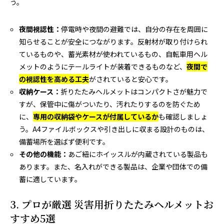
う。
夜間視認性：
停電時や夜間の避難では、自分の存在を周囲に
知らせることが安全につながります。反射材が取り付けられ
ているものや、蓄光素材が使われているもの、自転車用ヘル
メットのようにテールライトが装着できるものなど、
夜間で
の視認性を高める工夫
がされていると安心です。
収納ケース：
折りたたみヘルメットはコンパクトさが魅力で
すが、保管中に傷がついたり、汚れたりするのを防ぐため
に、
専用の収納袋やケースが付属しているか
も確認しましょ
う。A4ファイルボックスや引き出しに収まる設計のものは、
備蓄場所を選ばず便利です。
その他の機能：
あご紐にホイッスルが内蔵されている製品も
あります。また、名入れができる製品は、企業や団体での備
蓄に適しています。
3. プロが厳選 災害用折りたたみヘルメットお
すすめ5選