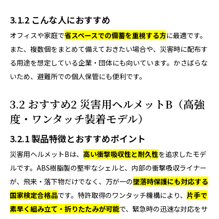
3.1.2 こんな人におすすめ
オフィスや家庭で
省スペースでの備蓄を重視する方
に最適です。
また、複数個をまとめて備えておきたい場合や、災害時に配布す
る用途を想定している企業・団体にも向いています。かさばらな
いため、避難所での個人保管にも便利です。
3.2 おすすめ2 災害用ヘルメットB（高強
度・ワンタッチ装着モデル）
3.2.1 製品特徴とおすすめポイント
災害用ヘルメットBは、
高い衝撃吸収性と耐久性
を追求したモデ
ルです。ABS樹脂製の堅牢なシェルと、内部の衝撃吸収ライナー
が、飛来・落下物だけでなく、万が一の
墜落時保護にも対応する
国家検定合格品
です。特許取得のワンタッチ機構により、
片手で
素早く組み立て・折りたたみが可能
で、緊急時の迅速な対応をサ