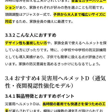
み時の厚みを抑える工夫がされています。
豊富なカラーバリエー
ション
があり、家族それぞれが好みの色を選ぶことも可能です。
頭囲調整はアジャスター式で、
子供から大人まで幅広いサイズに
対応
するため、家族全員の備えに最適です。
3.3.2 こんな人におすすめ
デザイン性も重視したい方
や、家族全員で使えるヘルメットを探
している方にぴったりです。特に、小学校や中学校の防災訓練用
としても導入実績があり、子供でも簡単に扱える点が評価されて
います。家族の防災意識を高めるきっかけにもなるでしょう。
3.4 おすすめ4 災害用ヘルメットD（通気
性・夜間視認性強化モデル）
3.4.1 製品特徴とおすすめポイント
災害用ヘルメットDは、
長時間の着用でも快適さを保つための工
夫
が凝らされています。帽体には複数の通気孔が設けられてお