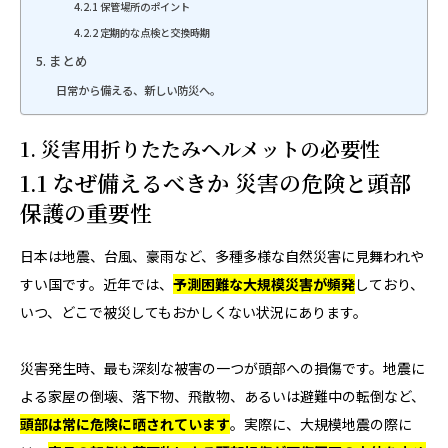
4.2.1 保管場所のポイント
4.2.2 定期的な点検と交換時期
5. まとめ
日常から備える、新しい防災へ。
1. 災害用折りたたみヘルメットの必要性
1.1 なぜ備えるべきか 災害の危険と頭部
保護の重要性
日本は地震、台風、豪雨など、多種多様な自然災害に見舞われや
すい国です。近年では、
予測困難な大規模災害が頻発
しており、
いつ、どこで被災してもおかしくない状況にあります。
災害発生時、最も深刻な被害の一つが頭部への損傷です。地震に
よる家屋の倒壊、落下物、飛散物、あるいは避難中の転倒など、
頭部は常に危険に晒されています
。実際に、大規模地震の際に