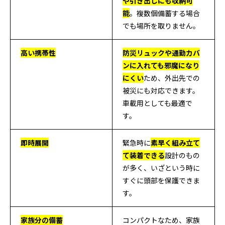
や引き出しにも収納可
能
。複数個備蓄する場合
でも場所を取りません。
高い携帯性
防災リュックや通勤カバ
ンに入れても邪魔になり
にくい
ため、外出先での
被災にも対応できます。
車載用としても最適で
す。
即時展開
緊急時に
素早く組み立て
て装着できる
設計のもの
が多く、いざという時に
すぐに頭部を保護できま
す。
家族分の備蓄
コンパクトなため、家族