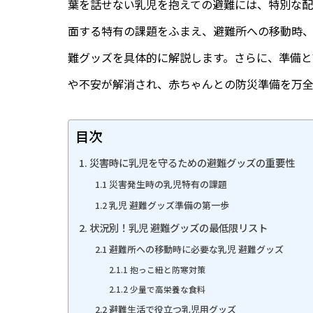
葉を話せない乳児を抱えての避難には、特別な配
面する特有の課題をふまえ、避難所への移動時
難グッズを具体的に解説します。さらに、準備
や不安が解消され、赤ちゃんとの防災準備を万全
目次
1. 災害時に乳児を守るための避難グッズの重要性
1.1 災害発生時の乳児特有の課題
1.2 乳児 避難グッズ準備の第一歩
2. 状況別！乳児 避難グッズの最低限リスト
2.1 避難所への移動時に必要な乳児 避難グッズ
2.1.1 抱っこ紐と防寒対策
2.1.2 少量で高栄養な食料
2.2 避難生活で役立つ乳児用グッズ