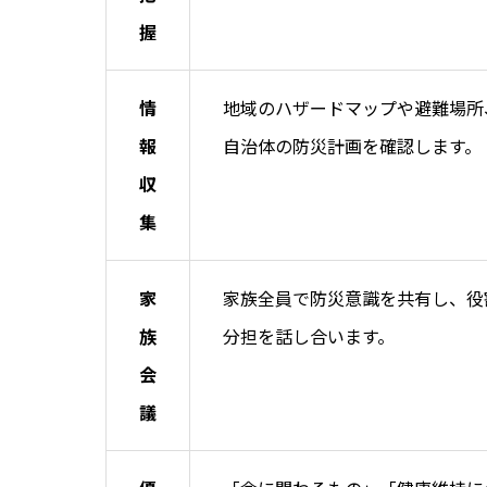
握
情
地域のハザードマップや避難場所
報
自治体の防災計画を確認します。
収
集
家
家族全員で防災意識を共有し、役
族
分担を話し合います。
会
議