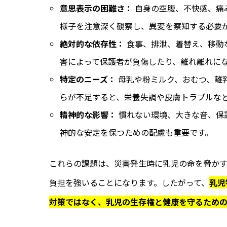
意思表示の困難さ：
自身の空腹、不快感、痛
様子を注意深く観察し、異変を察知する必要
絶対的な依存性：
食事、排泄、着替え、移動
害によって保護者が負傷したり、離れ離れに
特定のニーズ：
母乳や粉ミルク、おむつ、離
らが不足すると、栄養失調や皮膚トラブルな
精神的な影響：
慣れない環境、大きな音、保
神的な安定を保つための配慮も重要です。
これらの課題は、災害発生時に乳児の命を脅か
負担を強いることになります。したがって、
乳児
対策ではなく、乳児の生存権と健康を守るため