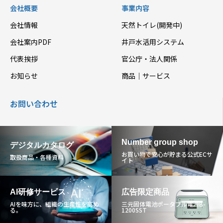
会社概要
事業内容
会社情報
天然トイレ(開発中)
会社案内PDF
井戸水活用システム
代表挨拶
官公庁・法人関係
お知らせ
商品｜サービス
お問い合わせ
Number group shop
デジタルカタログ
お買い物で安心が貯まる公式ECサ
取扱商品・各種資料
イト
AI研修サービス
広告限定商品
AIを味方に、組織の生産性を高め
三元固体電池ポータブル電源B-
る。
1200SST