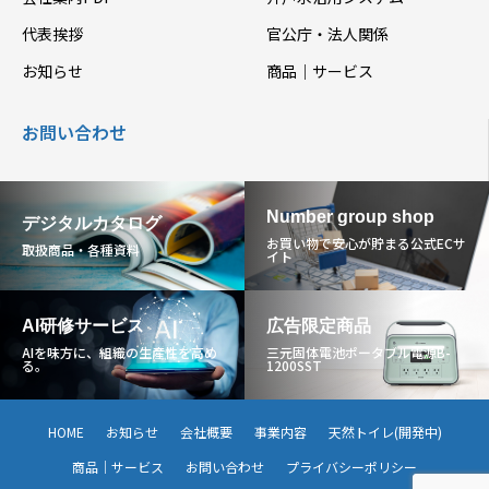
代表挨拶
官公庁・法人関係
お知らせ
商品｜サービス
お問い合わせ
Number group shop
デジタルカタログ
お買い物で安心が貯まる公式ECサ
取扱商品・各種資料
イト
AI研修サービス
広告限定商品
AIを味方に、組織の生産性を高め
三元固体電池ポータブル電源B-
る。
1200SST
HOME
お知らせ
会社概要
事業内容
天然トイレ(開発中)
商品｜サービス
お問い合わせ
プライバシーポリシー