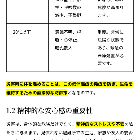
拍・呼吸数の
危険が高まり
減少、不整脈
ます。
28℃以下
意識不明、呼
重度。非常に
吸・心停止、
危険な状態で
瞳孔散大
あり、緊急の
医療処置が必
要です。
災害時に体を温めることは、この低体温症の発症を防ぎ、生命を
維持するための直接的な防御策
となるのです。
1.2 精神的な安心感の重要性
災害は、身体的な危険だけでなく、
精神的なストレスや不安
を私
たちに与えます。見慣れない避難所での生活、家族や友人の安否