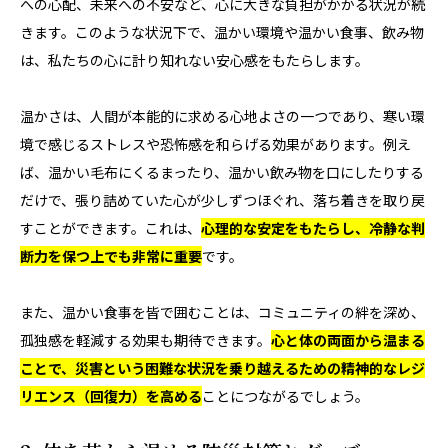
への心配、未来への不安など、心に大きな負担がかかる状況が続
きます。このような状況下で、温かい環境や温かい食事、飲み物
は、私たちの心に計り知れない安心感をもたらします。
温かさは、人間が本能的に求める心地よさの一つであり、寒い環
境で感じるストレスや恐怖感を和らげる効果があります。例え
ば、温かい毛布にくるまったり、温かい飲み物を口にしたりする
だけで、張り詰めていた心が少しずつほぐれ、落ち着きを取り戻
すことができます。これは、
心理的な安定をもたらし、冷静な判
断力を保つ上でも非常に重要
です。
また、温かい食事を皆で囲むことは、コミュニティの絆を深め、
孤独感を軽減する効果も期待できます。
心と体の両面から温まる
ことで、災害という困難な状況を乗り越えるための精神的なレジ
リエンス（回復力）を高める
ことにつながるでしょう。