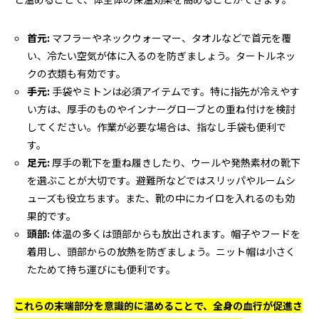
首元:
マフラーやネックウォーマー、タオルなどで首元を覆
い、冷たい空気が体に入るのを防ぎましょう。タートルネッ
クの衣類も有効です。
手元:
手袋やミトンは必須アイテムです。特に指先が冷えやす
い方は、厚手のものやインナーグローブとの重ね付けを検討
してください。作業が必要な場合は、指なし手袋も便利で
す。
足元:
厚手の靴下を重ね履きしたり、ウールや発熱素材の靴下
を選ぶことが大切です。避難所などではスリッパやルームシ
ューズも役立ちます。また、靴の中にカイロを入れるのも効
果的です。
頭部:
体温の多くは頭部からも放出されます。帽子やフードを
着用し、頭部からの放熱を防ぎましょう。ニット帽は小さく
たためて持ち運びにも便利です。
これらの末端部分を意識的に温めることで、全身の血行が促進さ