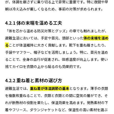
が、体調を崩さずに乗り切る上で非常に重要です。特に夜間や早
朝は冷え込みが厳しくなるため、事前の対策が求められます。
4.2.1 体の末端を温める工夫
「体を芯から温める防災対策とグッズ」の章でも触れましたが、
避難生活においては、手足や首元、頭部といった
体の末端を温め
る
ことが体温維持に大きく貢献します。靴下を重ね履きしたり、
手袋やマフラー、帽子などを活用しましょう。特に、首元を温め
ることで、全身の血行が促進され、体感温度が向上します。使い
捨てカイロを衣類の上から貼るのも効果的です。
4.2.2 重ね着と素材の選び方
避難生活では、
重ね着が体温調節の基本
となります。薄手の衣類
を複数枚重ねることで、衣類と衣類との間に空気の層ができ、そ
れが断熱材の役割を果たし、保温効果を高めます。発熱素材の下
着やフリース、ダウンジャケットなど、保温性の高い素材を選ぶ