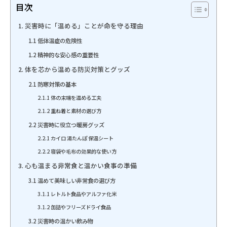
目次
1. 災害時に「温める」ことが命を守る理由
1.1 低体温症の危険性
1.2 精神的な安心感の重要性
2. 体を芯から温める防災対策とグッズ
2.1 防寒対策の基本
2.1.1 体の末端を温める工夫
2.1.2 重ね着と素材の選び方
2.2 災害時に役立つ暖房グッズ
2.2.1 カイロ 湯たんぽ 保温シート
2.2.2 寝袋や毛布の効果的な使い方
3. 心も温まる非常食と温かい食事の準備
3.1 温めて美味しい非常食の選び方
3.1.1 レトルト食品やアルファ化米
3.1.2 缶詰やフリーズドライ食品
3.2 災害時の温かい飲み物