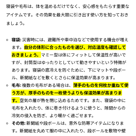
寝袋や毛布は、体を温めるだけでなく、安心感をもたらす重要な
アイテムです。その効果を最大限に引き出す使い方を知っておき
ましょう。
寝袋:
災害時には、避難所や車中泊などで使用する機会が増え
ます。
自分の体形に合ったものを選び、対応温度も確認して
おきましょう。
マミー型は体にフィットして保温性が高いで
すが、封筒型はゆったりとしていて動きやすいという特徴が
あります。寝袋の底冷えを防ぐために、下にマットや段ボー
ル、新聞紙などを敷くとさらに保温効果が高まります。
毛布:
複数の毛布がある場合は、
薄手のものを何枚か重ねて使
う方が、厚手のものを一枚使うよりも保温効果が高まりま
す。
空気の層が熱を閉じ込めるためです。また、寝袋の中に
毛布を入れたり、体に巻き付けるように使うと、隙間からの
冷気の侵入を防ぎ、より暖かく過ごせます。
その他:
新聞紙や段ボールは、意外な防寒アイテムになりま
す。新聞紙を丸めて服の中に入れたり、段ボールを敷物や壁