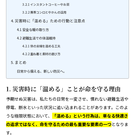
3.2.1 インスタントコーヒーやお茶
3.2.2 携帯コンロとやかんの活用
4. 災害時に「温める」ための行動と注意点
4.1 安全な暖の取り方
4.2 避難生活での体温維持
4.2.1 体の末端を温める工夫
4.2.2 重ね着と素材の選び方
5. まとめ
日常から備える、新しい防災へ。
1. 災害時に「温める」ことが命を守る理由
予期せぬ災害は、私たちの日常を一変させ、慣れない避難生活や
停電、断水といった状況に追い込まれることがあります。このよ
うな極限状態において、
「温める」という行為は、単なる快適さ
の追求ではなく、命を守るための最も重要な要素の一つ
となりま
す。