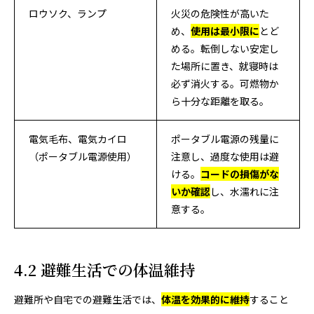
ロウソク、ランプ
火災の危険性が高いた
め、
使用は最小限に
とど
める。転倒しない安定し
た場所に置き、就寝時は
必ず消火する。可燃物か
ら十分な距離を取る。
電気毛布、電気カイロ
ポータブル電源の残量に
（ポータブル電源使用）
注意し、過度な使用は避
ける。
コードの損傷がな
いか確認
し、水濡れに注
意する。
4.2 避難生活での体温維持
避難所や自宅での避難生活では、
体温を効果的に維持
すること