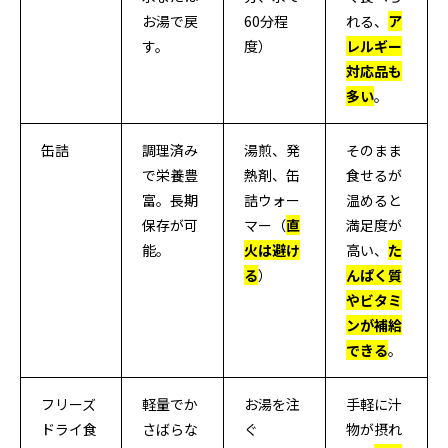
お湯で戻
60分程
れる、
ア
す。
度）
レルギー
対応品も
多い
。
缶詰
調理済み
湯煎、発
そのまま
で栄養豊
熱剤、缶
食せるが
富。長期
詰ウォー
温めると
保存が可
マー（
直
満足度が
能。
火は避け
高い、
た
る
）
んぱく質
やビタミ
ンが補給
できる
。
フリーズ
軽量でか
お湯を注
手軽に汁
ドライ食
さばらな
ぐ
物が摂れ