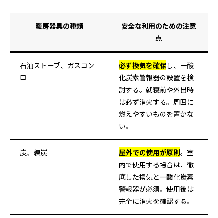
暖房器具の種類
安全な利用のための注意
点
石油ストーブ、ガスコン
必ず換気を確保
し、一酸
ロ
化炭素警報器の設置を検
討する。就寝前や外出時
は必ず消火する。周囲に
燃えやすいものを置かな
い。
炭、練炭
屋外での使用が原則
。室
内で使用する場合は、徹
底した換気と一酸化炭素
警報器が必須。使用後は
完全に消火を確認する。