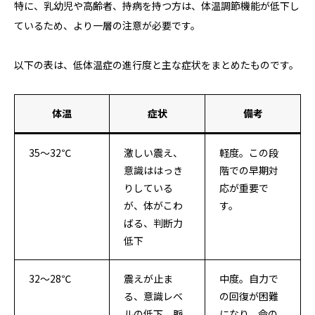
特に、乳幼児や高齢者、持病を持つ方は、体温調節機能が低下し
ているため、より一層の注意が必要です。
以下の表は、低体温症の進行度と主な症状をまとめたものです。
体温
症状
備考
35～32℃
激しい震え、
軽度。この段
意識ははっき
階での早期対
りしている
応が重要で
が、体がこわ
す。
ばる、判断力
低下
32～28℃
震えが止ま
中度。自力で
る、意識レベ
の回復が困難
ルの低下、脈
になり、命の