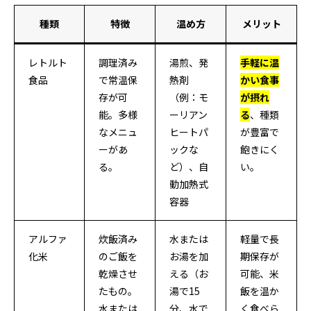
種類
特徴
温め方
メリット
レトルト
調理済み
湯煎、発
手軽に温
食品
で常温保
熱剤
かい食事
存が可
（例：
モ
が摂れ
能。多様
ーリアン
る
、種類
なメニュ
ヒートパ
が豊富で
ーがあ
ック
な
飽きにく
る。
ど）、自
い。
動加熱式
容器
アルファ
炊飯済み
水または
軽量で長
化米
のご飯を
お湯を加
期保存が
乾燥させ
える（お
可能、米
たもの。
湯で15
飯を温か
水または
分、水で
く食べら