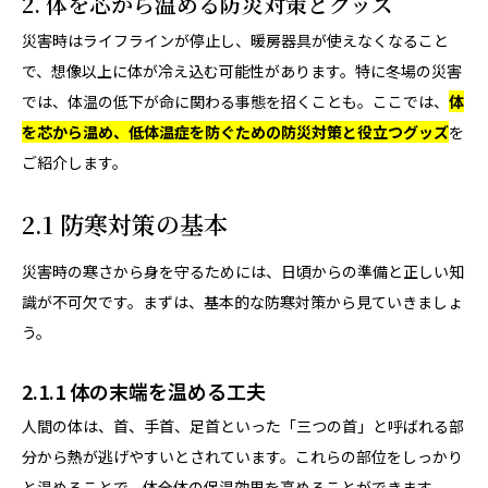
2. 体を芯から温める防災対策とグッズ
災害時はライフラインが停止し、暖房器具が使えなくなること
で、想像以上に体が冷え込む可能性があります。特に冬場の災害
では、体温の低下が命に関わる事態を招くことも。ここでは、
体
を芯から温め、低体温症を防ぐための防災対策と役立つグッズ
を
ご紹介します。
2.1 防寒対策の基本
災害時の寒さから身を守るためには、日頃からの準備と正しい知
識が不可欠です。まずは、基本的な防寒対策から見ていきましょ
う。
2.1.1 体の末端を温める工夫
人間の体は、首、手首、足首といった「三つの首」と呼ばれる部
分から熱が逃げやすいとされています。これらの部位をしっかり
と温めることで、体全体の保温効果を高めることができます。