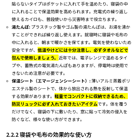
貼らないタイプはポケットに入れて手を温めたり、寝袋の中
に入れることで保温効果を高められます。充電式の繰り返し
使えるカイロも、普段使いから災害時まで役立ちます。
湯たんぽ:
プラスチック製やゴム製の湯たんぽは、お湯を沸か
すことができれば繰り返し使えます。就寝時に寝袋や毛布の
中に入れると、朝まで暖かさを保てます。電気を使わないため
安全ですが、
低温やけどには十分注意し、必ずタオルなどで
包んで使用しましょう。
近年では、電子レンジで温めるタイ
プや、蓄熱式の電気湯たんぽもありますが、停電時は使用で
きないため注意が必要です。
保温シート（エマージェンシーシート）:
薄いアルミ蒸着ポリ
エステル製のシートで、体から放出される熱を反射して保温
する効果があります。
軽量でコンパクトに収納できるため、
防災リュックに必ず入れておきたいアイテム
です。体を覆う
だけでなく、寝袋の下に敷いたり、窓に貼って冷気の侵入を
防ぐなど、様々な使い方ができます。
2.2.2 寝袋や毛布の効果的な使い方