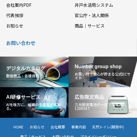
会社案内PDF
井戸水活用システム
代表挨拶
官公庁・法人関係
お知らせ
商品｜サービス
お問い合わせ
Number group shop
デジタルカタログ
お買い物で安心が貯まる公式ECサ
取扱商品・各種資料
イト
AI研修サービス
広告限定商品
AIを味方に、組織の生産性を高め
三元固体電池ポータブル電源B-
る。
1200SST
HOME
お知らせ
会社概要
事業内容
天然トイレ(開発中)
商品｜サービス
お問い合わせ
プライバシーポリシー