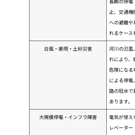
長期の停電
止、交通機
への避難や
れるケース
台風・豪雨・土砂災害
河川の氾濫
れにより、
危険になる
による停電
路の冠水で
あります。
大規模停電・インフラ障害
電気が使え
レベーター