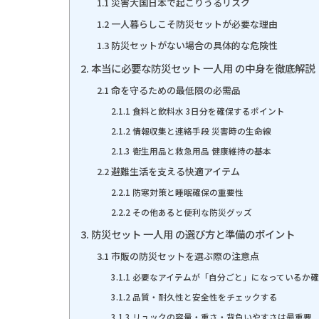
1.1 災害大国日本で起こりうるリスク
1.2 一人暮らしこそ防災セットが必要な理由
1.3 防災セットがない場合の具体的な危険性
2. 本当に必要な防災セット 一人用 の中身を徹底解説
2.1 命を守るための最低限の必需品
2.1.1 食料と飲料水 3日分を確保するポイント
2.1.2 情報収集と連絡手段 災害時の生命線
2.1.3 衛生用品と救急用品 健康維持の基本
2.2 避難生活を支える快適アイテム
2.2.1 防寒対策と睡眠確保の重要性
2.2.2 その他あると便利な防災グッズ
3. 防災セット 一人用 の選び方と準備のポイント
3.1 市販の防災セットを選ぶ際の注意点
3.1.1 必要なアイテムが「自分ごと」になっているか
3.1.2 品質・耐久性と安全性をチェックする
3.1.3 リュックの容量・重さ・背負いやすさは最重要