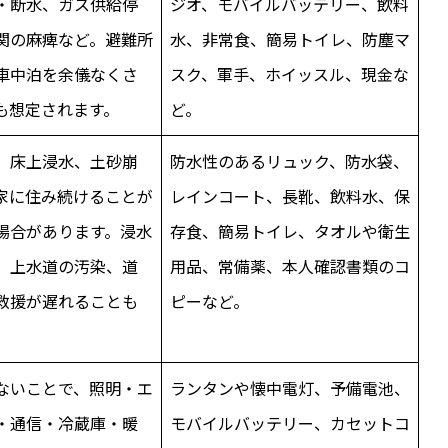
・断水、ガス供給停
ジオ、モバイルバッテリー、飲料
関の麻痺など。避難所
水、非常食、簡易トイレ、防塵マ
車中泊を余儀なくさ
スク、軍手、ホイッスル、現金な
も想定されます。
ど。
、床上浸水、土砂崩
防水性のあるリュック、防水袋、
家に住み続けることが
レインコート、長靴、飲料水、保
場合があります。浸水
存食、簡易トイレ、タオルや衛生
、上水道の汚染、道
用品、常備薬、本人確認書類のコ
救援が遅れることも
ピーなど。
ないことで、照明・エ
ランタンや懐中電灯、予備電池、
・通信・冷蔵庫・暖
モバイルバッテリー、カセットコ